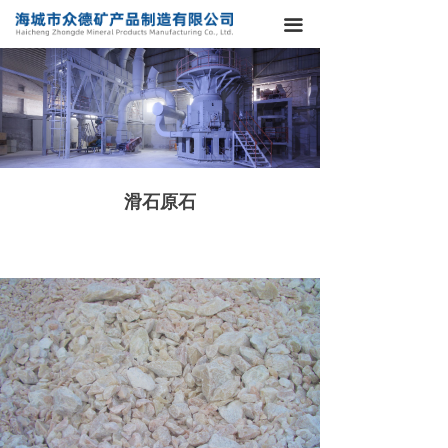
끀
滑石原石