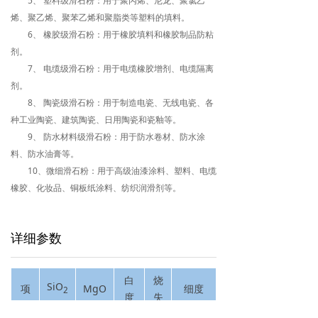
5、 塑料级滑石粉：用于聚丙烯、尼龙、聚氯乙
烯、聚乙烯、聚苯乙烯和聚脂类等塑料的填料。
6、 橡胶级滑石粉：用于橡胶填料和橡胶制品防粘
剂。
7、 电缆级滑石粉：用于电缆橡胶增剂、电缆隔离
剂。
8、 陶瓷级滑石粉：用于制造电瓷、无线电瓷、各
种工业陶瓷、建筑陶瓷、日用陶瓷和瓷釉等。
9、 防水材料级滑石粉：用于防水卷材、防水涂
料、防水油膏等。
10、微细滑石粉：用于高级油漆涂料、塑料、电缆
橡胶、化妆品、铜板纸涂料、纺织润滑剂等。
详细参数
白
烧
SiO
项
MgO
细度
2
度
失
目
(%)
（目）
(%)
(%)
量